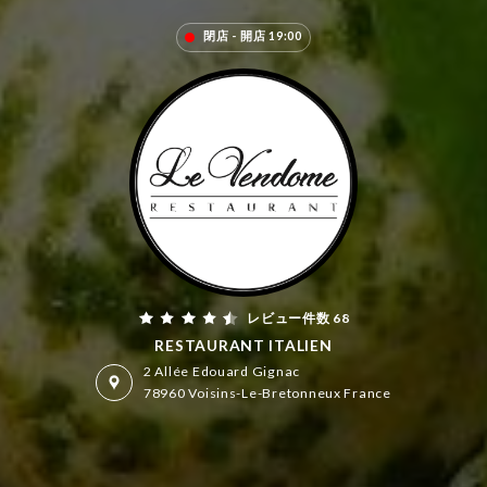
閉店 - 開店 19:00
レビュー件数 68
RESTAURANT ITALIEN
2 Allée Edouard Gignac
78960 Voisins-Le-Bretonneux France