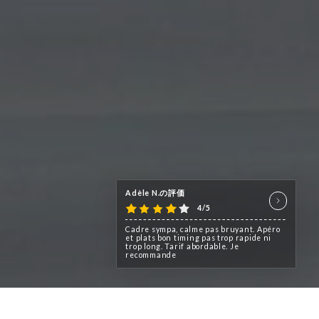
Adèle N.の評価
4/5
Cadre sympa, calme pas bruyant. Apéro
et plats bon timing pas trop rapide ni
trop long. Tarif abordable. Je
recommande