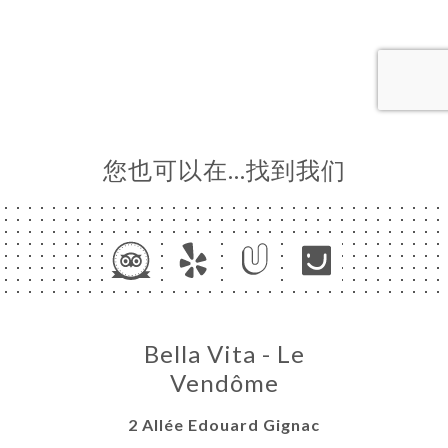
页
订
单
库
价
单
您也可以在…找到我们
系
Bella Vita - Le
Vendôme
2 Allée Edouard Gignac