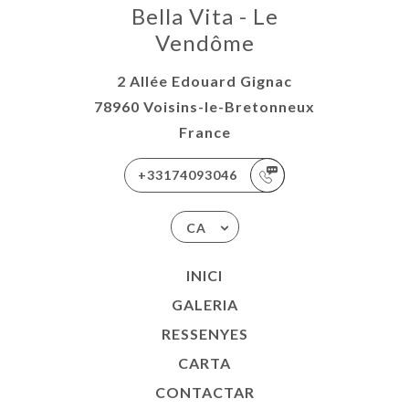
Bella Vita - Le
Vendôme
2 Allée Edouard Gignac
78960 Voisins-le-Bretonneux
France
+33174093046
CA
INICI
GALERIA
RESSENYES
CARTA
CONTACTAR