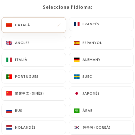
Selecciona l’idioma:
Selecciona l’idioma:
CA
MENÚ
FRANCÈS
FRANCÈS
CATALÀ
CATALÀ
ANGLÈS
ANGLÈS
ESPANYOL
ESPANYOL
/
INICI
CONTACTAR
ITALIÀ
ITALIÀ
ALEMANY
ALEMANY
Contactar
PORTUGUÈS
PORTUGUÈS
SUEC
SUEC
简体中文 (XINÈS)
简体中文 (XINÈS)
JAPONÈS
JAPONÈS
RUS
RUS
ÀRAB
ÀRAB
Bella Vita - Le Vendôme
한국어 (COREÀ)
한국어 (COREÀ)
HOLANDÈS
HOLANDÈS